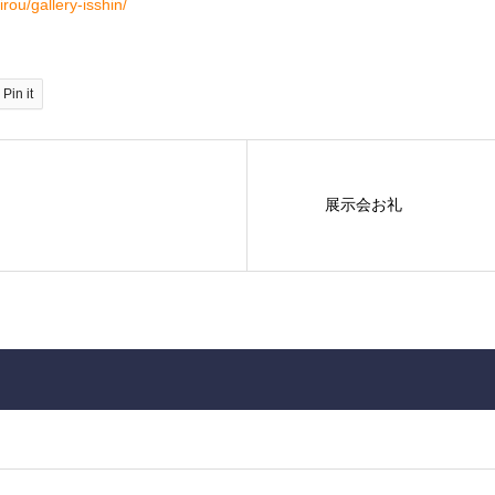
rou/gallery-isshin/
Pin it
展示会お礼