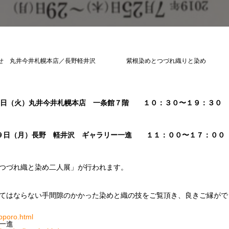
らせ 丸井今井札幌本店／長野軽井沢 紫根染めとつづれ織りと染め
１６日（火）丸井今井札幌本店 一条館７階 １０：３０〜１９：３０
月）長野 軽井沢 ギャラリー一進 １１：００〜１７：００
つづれ織と染め二人展」が行われます。
てはならない手間隙のかかった染めと織の技をご覧頂き、良きご縁がで
apporo.html
一進