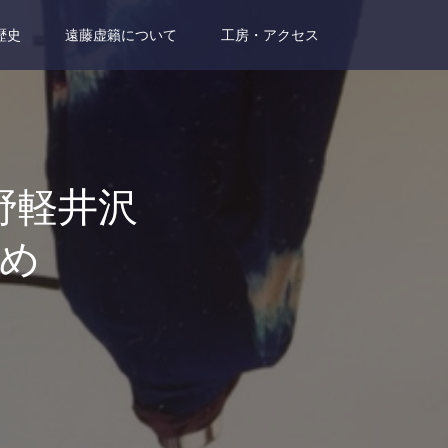
歴史
遠藤虚籟について
工房・アクセス
店／長野軽井沢
め