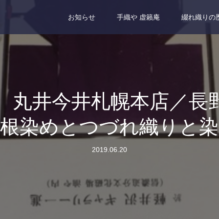
お知らせ
手織や 虚籟庵
綴れ織りの
らせ 丸井今井札幌本
紫根染めとつづれ織りと染
2019.06.20